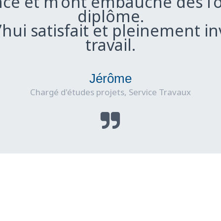
ance et m’ont embauché dès l
diplôme.
’hui satisfait et pleinement 
travail.
Jérôme
Chargé d'études projets, Service Travaux