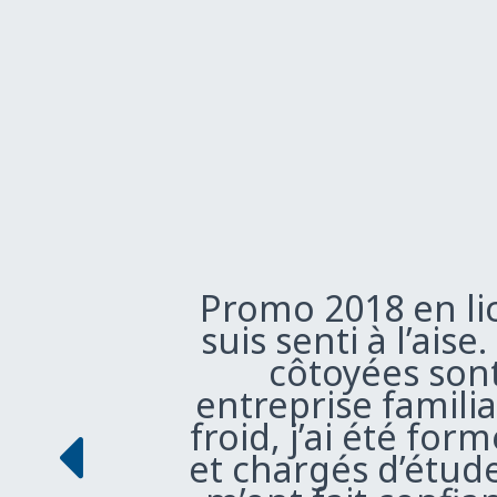
Promo 2018 en l
suis senti à l’ais
côtoyées sont
entreprise famili
froid, j’ai été f
et chargés d’étud