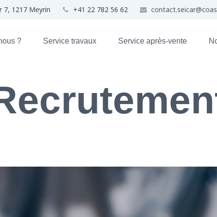
r 7, 1217 Meyrin
+41 22 782 56 62
contact.seicar@coa
nous ?
Service travaux
Service après-vente
No
Recrutemen