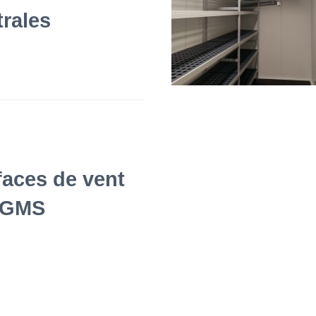
trales
faces de vent
 GMS