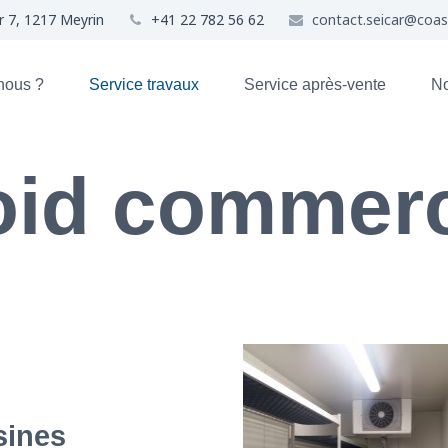
r 7, 1217 Meyrin
+41 22 782 56 62
contact.seicar@coa
nous ?
Service travaux
Service après-vente
No
oid commerc
sines