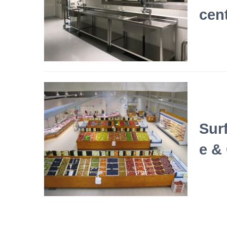
cen
Sur
e &